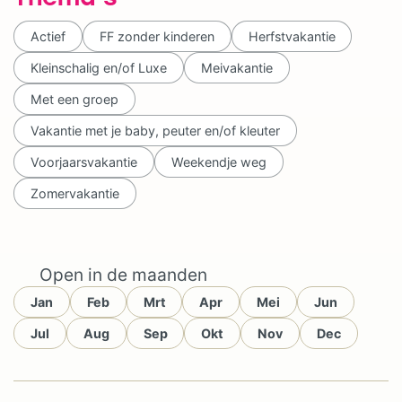
Actief
FF zonder kinderen
Herfstvakantie
Kleinschalig en/of Luxe
Meivakantie
Met een groep
Vakantie met je baby, peuter en/of kleuter
Voorjaarsvakantie
Weekendje weg
Zomervakantie
Open in de maanden
Jan
Feb
Mrt
Apr
Mei
Jun
Jul
Aug
Sep
Okt
Nov
Dec