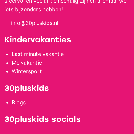
sfeervol en veelal kleinschalig zijn en allemaal wel
iets bijzonders hebben!
info@30pluskids.nl
Kindervakanties
Last minute vakantie
Meivakantie
Wintersport
30pluskids
Blogs
30pluskids socials