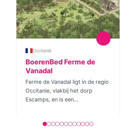
Occitanië
BoerenBed Ferme de
Vanadal
Ferme de Vanadal ligt in de regio
Occitanie, vlakbij het dorp
Escamps, en is een
boerderijvakantieplek waar je als
gezin midden tussen de
weilanden en dieren verblijft.Op
het terrein staan vijf tenthuisjes