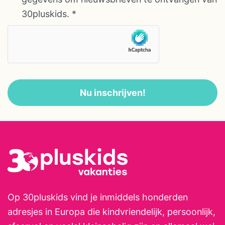
dieren, kijken bij de stallen of
30pluskids.
*
simpelweg spelen in de
buitenruimte. Er is ruimte om
hutten te bouwen, te rennen of
stille plekjes te zoeken voor een
middag picknick. Het
Nu inschrijven!
dichtstbijzijnde dorp met bakker
en winkels ligt op ongeveer 10
minuten rijden. De stad Rodez,
met zijn historische centrum,
musea en gezelligheid, bereik je
in circa 35 minuten. De omgeving
is heuvelachtig en zacht
glooiend, ideaal voor ontspannen
Op 30pluskids vind je inmiddels honderden
wandelingen en rustige
adresjes in Europa die kindvriendelijk, persoonlijk,
familiefietstochten.