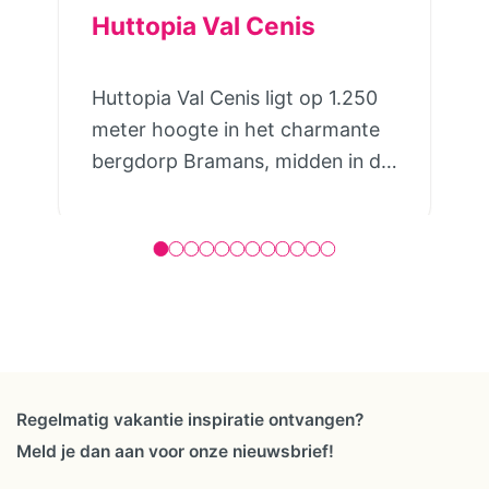
Huttopia Val Cenis
Huttopia Val Cenis ligt op 1.250
meter hoogte in het charmante
bergdorp Bramans, midden in de
Haute Maurienne Vanoise. Vanaf
de camping geniet je van een
indrukwekkend 360° uitzicht
over de omliggende bergtoppen,
bossen en alpenweiden. Hier
ervaar je de rust van de bergen,
terwijl er volop mogelijkheden
zijn om actief de natuur in te
Regelmatig vakantie inspiratie ontvangen?
trekken. Je verblijft zoals het bij
Meld je dan aan voor onze nieuwsbrief!
jullie past. Kies voor een volledig