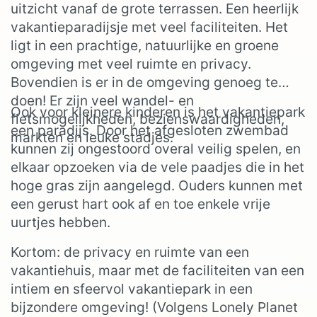
uitzicht vanaf de grote terrassen. Een heerlijk
vakantieparadijsje met veel faciliteiten. Het
ligt in een prachtige, natuurlijke en groene
omgeving met veel ruimte en privacy.
Bovendien is er in de omgeving genoeg te
doen! Er zijn veel wandel- en
Ook voor kleinere kinderen is het vakantiepark
fietsmogelijkheden, bezienswaardigheden,
een paradijs. Door het afgesloten zwembad
markten en leuke stadjes.
kunnen zij ongestoord overal veilig spelen, en
elkaar opzoeken via de vele paadjes die in het
hoge gras zijn aangelegd. Ouders kunnen met
een gerust hart ook af en toe enkele vrije
uurtjes hebben.
Kortom: de privacy en ruimte van een
vakantiehuis, maar met de faciliteiten van een
intiem en sfeervol vakantiepark in een
bijzondere omgeving! (Volgens Lonely Planet