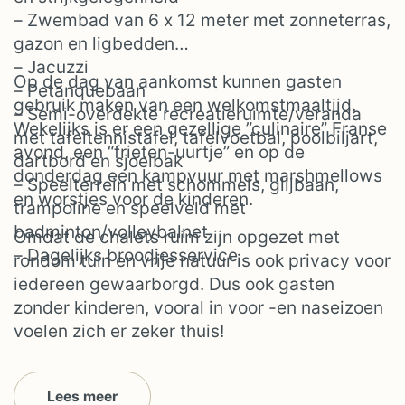
– Zwembad van 6 x 12 meter met zonneterras,
gazon en ligbedden
– Jacuzzi
Op de dag van aankomst kunnen gasten
– Petanquebaan
gebruik maken van een welkomstmaaltijd.
– Semi-overdekte recreatieruimte/veranda
Wekelijks is er een gezellige ”culinaire” Franse
met tafeltennistafel, tafelvoetbal, poolbiljart,
avond, een “frieten-uurtje” en op de
dartbord en sjoelbak
donderdag een kampvuur met marshmellows
– Speelterrein met schommels, glijbaan,
en worstjes voor de kinderen.
trampoline en speelveld met
badminton/volleybalnet
Omdat de chalets ruim zijn opgezet met
– Dagelijks broodjesservice
rondom tuin en vrije natuur is ook privacy voor
iedereen gewaarborgd. Dus ook gasten
zonder kinderen, vooral in voor -en naseizoen
voelen zich er zeker thuis!
Lees meer