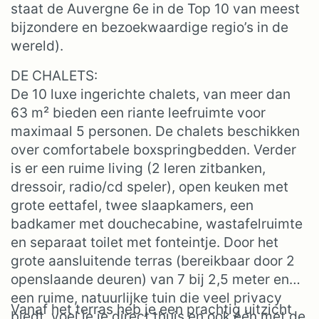
staat de Auvergne 6e in de Top 10 van meest
bijzondere en bezoekwaardige regio’s in de
wereld).
DE CHALETS:
De 10 luxe ingerichte chalets, van meer dan
63 m² bieden een riante leefruimte voor
maximaal 5 personen. De chalets beschikken
over comfortabele boxspringbedden. Verder
is er een ruime living (2 leren zitbanken,
dressoir, radio/cd speler), open keuken met
grote eettafel, twee slaapkamers, een
badkamer met douchecabine, wastafelruimte
en separaat toilet met fonteintje. Door het
grote aansluitende terras (bereikbaar door 2
openslaande deuren) van 7 bij 2,5 meter en
een ruime, natuurlijke tuin die veel privacy
Vanaf het terras heb je een prachtig uitzicht
biedt, voel je je direct thuis en ook één met de