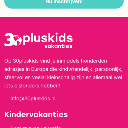
Nu inschrijven!
geniet van de frisse berglucht en
de ontspannen sfeer. Dankzij de
kleinschalige opzet is dit een
heerlijke bestemming voor
gezinnen die natuur, rust en
avontuur willen combineren.
Op 30pluskids vind je inmiddels honderden
adresjes in Europa die kindvriendelijk, persoonlijk,
sfeervol en veelal kleinschalig zijn en allemaal wel
iets bijzonders hebben!
info@30pluskids.nl
Kindervakanties