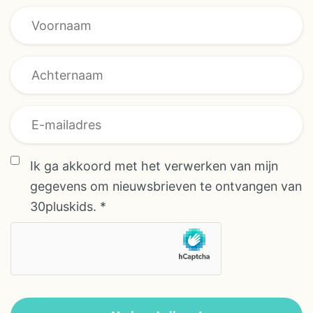
ingerichte Toile & Bois-safaritent,
een sfeervol houten chalet of een
ruime kampeerplaats voor tent,
caravan of camper. Alle
accommodaties zijn comfortabel
ingericht en gaan mooi op in het
* AVG/GDPR
berglandschap, zodat je
AVG/GDPR
optimaal kunt genieten van het
Ik ga akkoord met het verwerken van mijn
buitenleven. Na een wandeling of
gegevens om nieuwsbrieven te ontvangen van
fietstocht is het heerlijk
30pluskids.
*
ontspannen bij het verwarmde
zwembad met uitzicht op de
bergen. Kinderen vermaken zich
in het peuterbad, de speeltuin of
op de sportvelden, terwijl jij