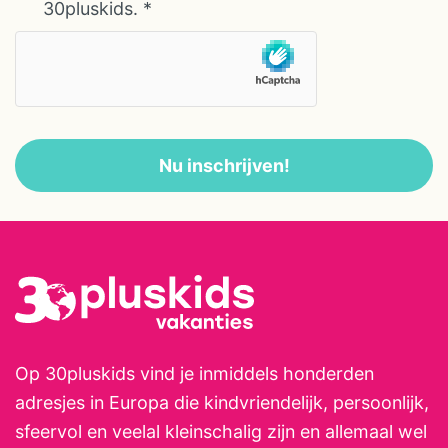
30pluskids.
*
verzorgen 5 x per week table
d’hôtes, ze halen iedere ochtend
vers brood bij de bakker én
verzorgen vers geperste
sinaasappelsap. Op veler
Nu inschrijven!
verzoek, is de hele zomer hun
professionele masseuse Hélène
er weer. Je bent tenslotte met
vakantie! Op Domaine Le Bost
kunnen kinderen lekker vrij
spelen en kun je genieten van het
heerlijke Franse leven. Menno en
Henriette staan klaar om je te
Op 30pluskids vind je inmiddels honderden
verwelkomen en te verwennen
adresjes in Europa die kindvriendelijk, persoonlijk,
en zullen er alles aan doen om
sfeervol en veelal kleinschalig zijn en allemaal wel