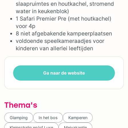
slaapruimtes en houtkachel, stromend
water in keukenblok)
1 Safari Premier Pre (met houtkachel)
voor 4p
8 niet afgebakende kampeerplaatsen
voldoende speelkameraadjes voor
kinderen van allerlei leeftijden
Ga naar de website
Thema's
Glamping
In het bos
Kamperen
Kleinschalig en/of Luxe
Meivakantie