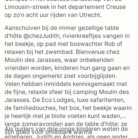
Limousin-streek in het departement Creuse
op zo’n acht uur rijden van Utrecht.
Aanschuiven bij de immer gezellige table
d’hôte @chezJudith, rivierkreeftjes vangen in
het beekje, op pad met boswachter Rob of
relaxen bij het zwembad. Bienvenue chez
Moulin des Jarasses, waar onbekenden
vrienden worden, kinderen hun gang gaan en
de dagen ongemerkt zoet voorbijglijden.
Velen hebben inmiddels kennisgemaakt met
de fijne, relaxte sfeer bij camping Moulin des
Jarasses. De Eco Lodges, luxe safaritenten,
de familiedouches, het bos, het beekje waarin
je heerlijk met je blote voeten kunt waden,
lange zomeravonden aan de table d’hôte: ze
Als ouders van drie jonge kinderen weten de
zijn goed voor ontelbare warme
eigenaren, Judith en Andries, als geen ander