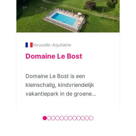
Nouvelle-Aquitaine
Domaine Le Bost
Domaine Le Bost is een
kleinschalig, kindvriendelijk
vakantiepark in de groene
Dordogne. Op het ruim
opgezette domein van 4 hectare
verhuren zij 7 luxe gîtes en 4
ruime safarilodgetenten met