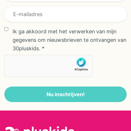
en overdag vooral veel ruimte
om te spelen. Er is boerengolf op
het terrein en overal plek om
hutten te bouwen of een boek te
Ik ga akkoord met het verwerken van mijn
lezen in de schaduw van de
gegevens om nieuwsbrieven te ontvangen van
bomen. Het voelt meer als
30pluskids.
*
logeren op een erf dan als een
camping. Het dorp met bakker
en kleine winkels ligt op
ongeveer 5 minuten rijden. De
Hanzestad Zutphen bereik je in
Nu inschrijven!
circa 10 minuten: een mooie mix
van cultuur, terrasjes en een
korte stadswandeling met
kinderen. In de directe omgeving
liggen landgoederen, kastelen en