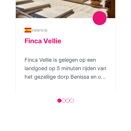
Valencia
Finca Vellie
Finca Vellie is gelegen op een
landgoed op 5 minuten rijden van
het gezellige dorp Benissa en op
15 minuten rijden van het strand
van Calpe. Het landgoed is
22.000 m2 groot met 2
appartementen vlakbij het huis
van de eigenaren. Het
gezamenlijke zwembad