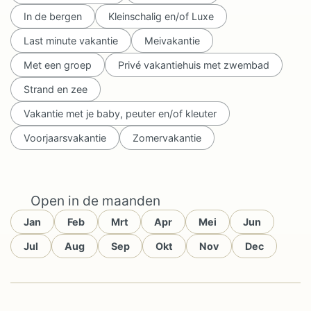
In de bergen
Kleinschalig en/of Luxe
Last minute vakantie
Meivakantie
Met een groep
Privé vakantiehuis met zwembad
Strand en zee
Vakantie met je baby, peuter en/of kleuter
Voorjaarsvakantie
Zomervakantie
Open in de maanden
Jan
Feb
Mrt
Apr
Mei
Jun
Jul
Aug
Sep
Okt
Nov
Dec