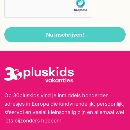
Google Chromecast aanwezig.
Het onderappartement beschikt
over 2 slaapkamers (2
volwassenen + 2 kinderen), een
Nu inschrijven!
badkamer met grote
inloopdouche, een keuken, een
zitkamer en privé tuin (8,5 x 5
meter) met een overkapping. In
het appartement is airco, WiFi en
Google Chromecast aanwezig.
Op 30pluskids vind je inmiddels honderden
adresjes in Europa die kindvriendelijk, persoonlijk,
sfeervol en veelal kleinschalig zijn en allemaal wel
iets bijzonders hebben!