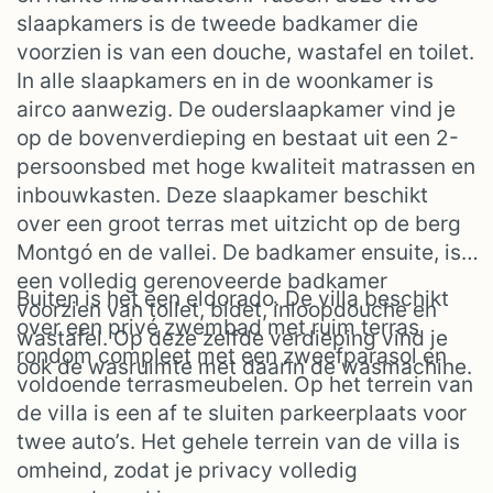
slaapkamers is de tweede badkamer die
voorzien is van een douche, wastafel en toilet.
In alle slaapkamers en in de woonkamer is
airco aanwezig. De ouderslaapkamer vind je
op de bovenverdieping en bestaat uit een 2-
persoonsbed met hoge kwaliteit matrassen en
inbouwkasten. Deze slaapkamer beschikt
over een groot terras met uitzicht op de berg
Montgó en de vallei. De badkamer ensuite, is
een volledig gerenoveerde badkamer
Buiten is het een eldorado. De villa beschikt
voorzien van toilet, bidet, inloopdouche en
over een privé zwembad met ruim terras
wastafel. Op deze zelfde verdieping vind je
rondom compleet met een zweefparasol en
ook de wasruimte met daarin de wasmachine.
voldoende terrasmeubelen. Op het terrein van
de villa is een af te sluiten parkeerplaats voor
twee auto’s. Het gehele terrein van de villa is
omheind, zodat je privacy volledig