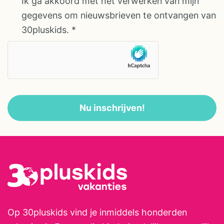
Ik ga akkoord met het verwerken van mijn
houtkachel en een heerlijk terras
gegevens om nieuwsbrieven te ontvangen van
met gedeeltelijke overkapping. In
30pluskids.
*
het appartement is airco, WiFi en
Google Chromecast aanwezig.
Het onderappartement beschikt
over 2 slaapkamers (2
volwassenen + 2 kinderen), een
Nu inschrijven!
badkamer met grote
inloopdouche, een keuken, een
zitkamer en privé tuin (8,5 x 5
meter) met een overkapping. In
het appartement is airco, WiFi en
Google Chromecast aanwezig.
Op 30pluskids vind je inmiddels honderden