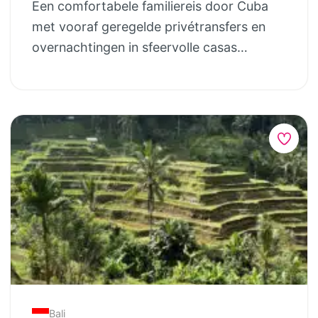
Een comfortabele familiereis door Cuba
Chengdu Dag 11 – 12: Chengdu en de
met vooraf geregelde privétransfers en
pandaberen Dag 13: Fasttrain naar Guilin
overnachtingen in sfeervolle casas
en transfer naar Yangshuo Dag 14 – 15:
particulares. Ontdek Havana, leer hoe de
Bamboe varen tussen karstbergen Dag 16
echte Cubaanse sigaar gemaakt wordt en
– 17: Fast train naar Hongkong Dag 18 –
swing door Trinidad. Ontmoet locals
19: terugvlucht vanuit Hongkong Inclusief
gewoon op straat en doe een spelletje
– aankomsttransfer – overnachtingen in
domino mee. Relaxen op een wit
goede middenklas hotels met zwembad
zandstrand hoort er ook bij. Een relaxed
en ontbijt – highspeedtreinen naar
avontuur voor de hele familie. Programma
Pingyao, Xian, Chengdu, Guilin en naar
Dag 1 -2: Aankomst in Havana Dag 2 – 3:
Hongkong – excursies Chinese muur,
Ontdek Havana, oldtimer stadstour Dag 4:
Terracotta leger en het Panda Base center
van Havana naar Viñales Dag 5: Verken
– fietsen en varen Yangshuo –
Viñales te voet of te paard Dag 6: van
stationtransfer van en naar Guilin – info
Vinales naar Cienfuegos Dag 7: Cienfuegos
van je local Hero (oa. 24/7 noodnummer)
naar Trinidad Dag 8 – 9: Met de fietstaxi
Bali