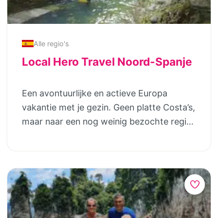
Alle regio's
Local Hero Travel Noord-Spanje
Een avontuurlijke en actieve Europa
vakantie met je gezin. Geen platte Costa’s,
maar naar een nog weinig bezochte regio
in Noord-Spanje. De Spaanse Pyreneeën
zijn ruig, ongerept én makkelijk te
bereiken met je eigen auto of per korte
vlucht. Je local Hero heeft de leukste
outdoor excursies al voor je uitgezocht.
Zo ga je raften over de rivier, maak je een