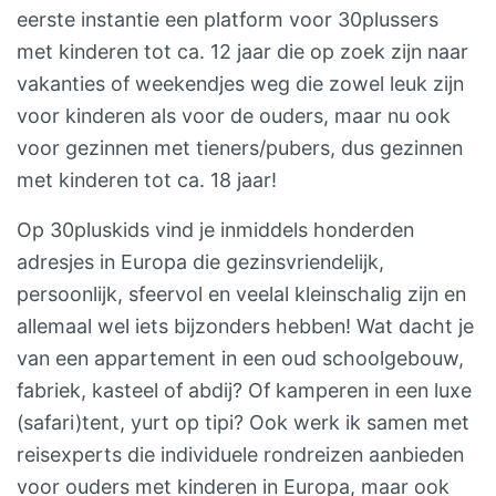
eerste instantie een platform voor 30plussers
wils. Ook leuk: met de
met kinderen tot ca. 12 jaar die op zoek zijn naar
kabelbaan naar de Kanin-
vakanties of weekendjes weg die zowel leuk zijn
berg voor uitzicht tot in Italië,
voor kinderen als voor de ouders, maar nu ook
of een fietstocht naar de
voor gezinnen met tieners/pubers, dus gezinnen
Boka-waterval. In de
met kinderen tot ca. 18 jaar!
avonden is het gezellig in het
dorp met kleine restaurants
Op 30pluskids vind je inmiddels honderden
en veel speelruimte voor de
adresjes in Europa die gezinsvriendelijk,
kids. Dag 14 – TerugreisNa
persoonlijk, sfeervol en veelal kleinschalig zijn en
een heerlijke week vol natuur,
allemaal wel iets bijzonders hebben! Wat dacht je
avontuur en ontspanning is
van een appartement in een oud schoolgebouw,
het tijd om afscheid te nemen
fabriek, kasteel of abdij? Of kamperen in een luxe
van Slovenië. Jullie rijden
(safari)tent, yurt op tipi? Ook werk ik samen met
terug naar huis met een
reisexperts die individuele rondreizen aanbieden
hoofd vol herinneringen aan
voor ouders met kinderen in Europa, maar ook