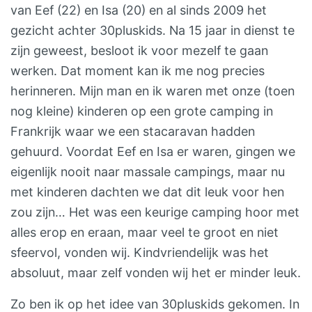
persé een accommodatie te
de Vršič-pas. Via 50
van Eef (22) en Isa (20) en al sinds 2009 het
huren met een eigen keuken:
haarspeldbochten stijgen
gezicht achter 30pluskids. Na 15 jaar in dienst te
juist zonder is het wel zo
jullie tot 1.600 meter hoogte,
zijn geweest, besloot ik voor mezelf te gaan
relaxed…
met indrukwekkende
werken. Dat moment kan ik me nog precies
uitzichten. Stop onderweg
herinneren. Mijn man en ik waren met onze (toen
voor foto’s of een korte
nog kleine) kinderen op een grote camping in
wandeling. Daarna dalen jullie
Frankrijk waar we een stacaravan hadden
af naar het sfeervolle Bovec,
gehuurd. Voordat Eef en Isa er waren, gingen we
aan de voet van de Julische
eigenlijk nooit naar massale campings, maar nu
Alpen. Dag 11-13 – BovecIn
met kinderen dachten we dat dit leuk voor hen
Bovec draait alles om buiten
zou zijn… Het was een keurige camping hoor met
zijn. Raften op het turquoise
alles erop en eraan, maar veel te groot en niet
water van de Soca-rivier
sfeervol, vonden wij. Kindvriendelijk was het
(inbegrepen), fietsen door de
absoluut, maar zelf vonden wij het er minder leuk.
vallei, ziplinen of canyoningen
Zo ben ik op het idee van 30pluskids gekomen. In
– voor elk gezin is er wat